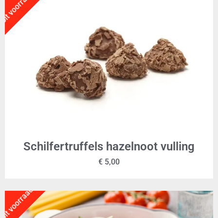
Uit voorraad!
Schilfertruffels hazelnoot vulling
€
5,00
Uit voorraad!