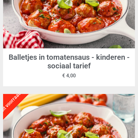
Balletjes in tomatensaus - kinderen -
sociaal tarief
€
4,00
Uit voorraad!