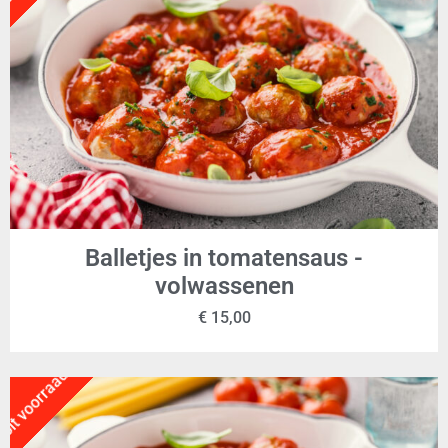
Balletjes in tomatensaus -
volwassenen
€
15,00
Uit voorraad!