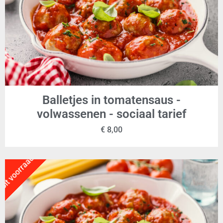
Balletjes in tomatensaus -
volwassenen - sociaal tarief
€
8,00
Uit voorraad!