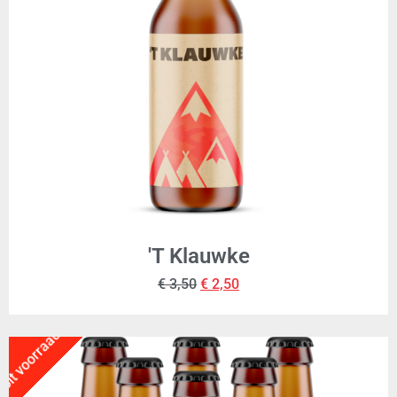
'T Klauwke
€
3,50
€
2,50
Uit voorraad!