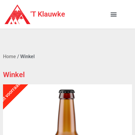
'T Klauwke
Mijn account
Home
/ Winkel
Winkel
Uit voorraad!