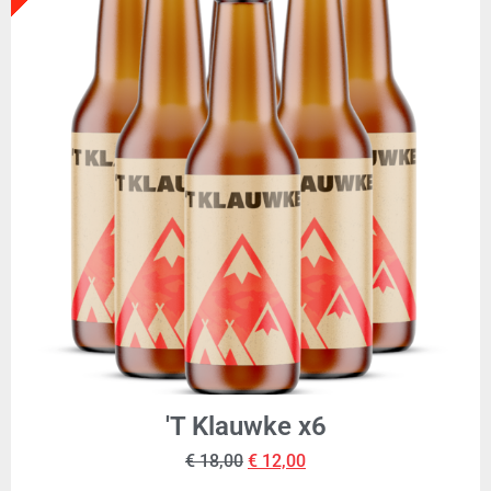
'T Klauwke x6
€
18,00
€
12,00